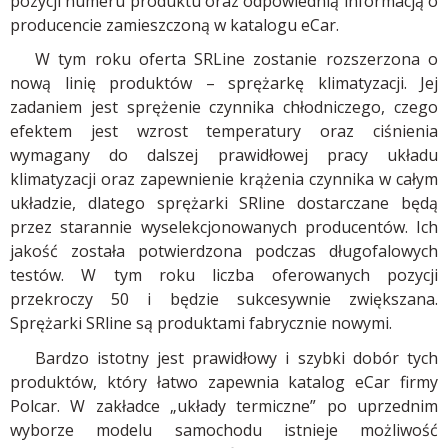
pozycji numeru produktu oraz odpowiednią informacją o
producencie zamieszczoną w katalogu eCar.
W tym roku oferta SRLine zostanie rozszerzona o
nową linię produktów – sprężarkę klimatyzacji. Jej
zadaniem jest sprężenie czynnika chłodniczego, czego
efektem jest wzrost temperatury oraz ciśnienia
wymagany do dalszej prawidłowej pracy układu
klimatyzacji oraz zapewnienie krążenia czynnika w całym
układzie, dlatego sprężarki SRline dostarczane będą
przez starannie wyselekcjonowanych producentów. Ich
jakość została potwierdzona podczas długofalowych
testów. W tym roku liczba oferowanych pozycji
przekroczy 50 i będzie sukcesywnie zwiększana.
Sprężarki SRline są produktami fabrycznie nowymi.
Bardzo istotny jest prawidłowy i szybki dobór tych
produktów, który łatwo zapewnia katalog eCar firmy
Polcar. W zakładce „układy termiczne” po uprzednim
wyborze modelu samochodu istnieje możliwość