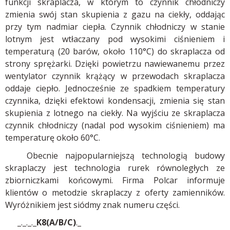
funkcji skraplacza, w którym to czynnik chłodniczy
zmienia swój stan skupienia z gazu na ciekły, oddając
przy tym nadmiar ciepła. Czynnik chłodniczy w stanie
lotnym jest wtłaczany pod wysokimi ciśnieniem i
temperaturą (20 barów, około 110°C) do skraplacza od
strony sprężarki. Dzięki powietrzu nawiewanemu przez
wentylator czynnik krążący w przewodach skraplacza
oddaje ciepło. Jednocześnie ze spadkiem temperatury
czynnika, dzięki efektowi kondensacji, zmienia się stan
skupienia z lotnego na ciekły. Na wyjściu ze skraplacza
czynnik chłodniczy (nadal pod wysokim ciśnieniem) ma
temperaturę około 60°C.
Obecnie najpopularniejszą technologią budowy
skraplaczy jest technologia rurek równoległych ze
zbiorniczkami końcowymi. Firma Polcar informuje
klientów o metodzie skraplaczy z oferty zamienników.
Wyróżnikiem jest siódmy znak numeru części.
_._._._
K8(A/B/C)
._