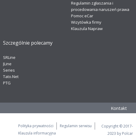
Regulamin zgłaszania i
procedowania naruszeń prawa
Pomoc eCar
Wizytówka firmy
Klauzula Napraw
Szczególnie polecamy
SRLine
JLine
Series
Tato.Net
PTG
Kontakt
Polityka prywatności
Regulamin serwisu
Copyright © 2017-
Klauzula informacyjna
2023 by Polcar