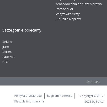
procedowania naruszeń prawa
Pomoc eCar
Wizytówka firmy
Klauzula Napraw
Szczególnie polecamy
SRLine
JLine
Series
Tato.Net
PTG
Kontakt
Polityka prywatności
Regulamin serwisu
Copyright © 2017-
Klauzula informacyjna
2023 by Polcar