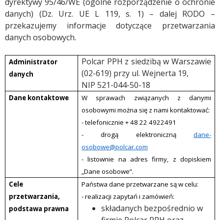
dyrektywy 95/46/WE (ogólne rozporządzenie o ochronie
danych) (Dz. Urz. UE L 119, s. 1) – dalej RODO –
przekazujemy informacje dotyczące przetwarzania
danych osobowych.
Polcar PPH z siedzibą w Warszawie
Administrator
(02-619) przy ul. Wejnerta 19,
danych
NIP 521-044-50-18
Dane kontaktowe
W sprawach związanych z danymi
osobowymi można się z nami kontaktować:
- telefonicznie + 48 22 4922491
- drogą elektroniczną
dane-
osobowe@polcar.com
- listownie na adres firmy, z dopiskiem
„Dane osobowe”.
Cele
Państwa dane przetwarzane są w celu:
przetwarzania,
- realizacji zapytań i zamówień:
składanych bezpośrednio w
podstawa prawna