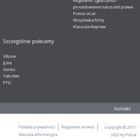
Regulamin zgłaszania i
procedowania naruszeń prawa
Pomoc eCar
Wizytówka firmy
Klauzula Napraw
Szczególnie polecamy
SRLine
JLine
Series
Tato.Net
PTG
Kontakt
Polityka prywatności
Regulamin serwisu
Copyright © 2017-
Klauzula informacyjna
2023 by Polcar